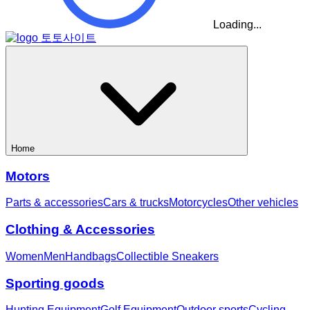
Loading...
Home
Motors
Parts & accessories
Cars & trucks
Motorcycles
Other vehicles
Clothing & Accessories
Women
Men
Handbags
Collectible Sneakers
Sporting goods
Hunting Equipment
Golf Equipment
Outdoor sports
Cycling