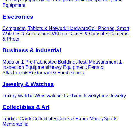
Equipment
Electronics
Computers, Tablets & Network Hardware
Cell Phones, Smart
Watches & Accessories
VKReo Games & Consoles
Cameras
& Photo
Business & Industrial
Modular & Pre-Fabricated Buildings
Test, Measurement &
Inspection Equipment
Heavy Equipment, Parts &
Attachments
Restaurant & Food Service
Jewelry & Watches
Luxury Watches
Wristwatches
Fashion Jewelry
Fine Jewelry
Collectibles & Art
Trading Cards
Collectibles
Coins & Paper Money
Sports
Memorabilia