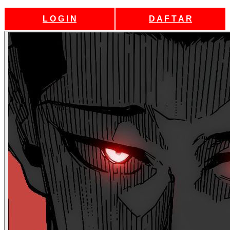
L O G I N
D A F T A R