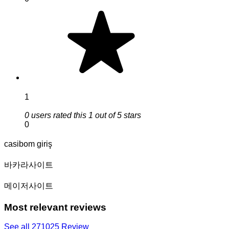
1
0 users rated this 1 out of 5 stars
0
casibom giriş
바카라사이트
메이저사이트
Most relevant reviews
See all 271025 Review