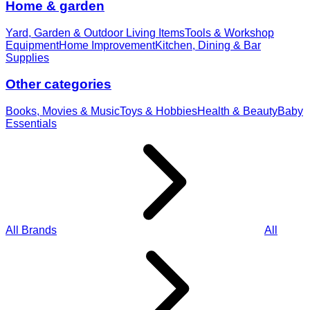
Home & garden
Yard, Garden & Outdoor Living Items
Tools & Workshop
Equipment
Home Improvement
Kitchen, Dining & Bar
Supplies
Other categories
Books, Movies & Music
Toys & Hobbies
Health & Beauty
Baby
Essentials
All Brands
All