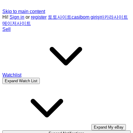
Skip to main content
Hi!
Sign in
or
register
토토사이트
casibom giriş
바카라사이트
메이저사이트
Sell
Watchlist
Expand Watch List
Expand My eBay